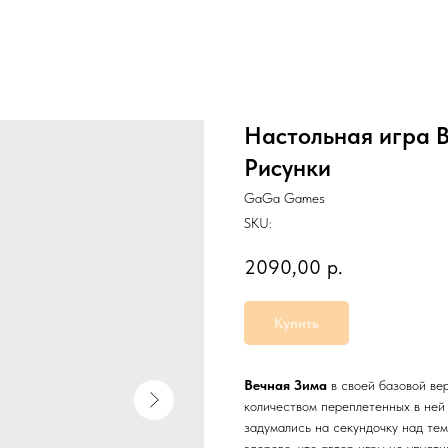
Настольная игра 
Рисунки
GaGa Games
SKU:
2090,00
р.
Купить
Вечная Зима
в своей базовой ве
количеством переплетенных в ней 
задумались на секундочку над тем