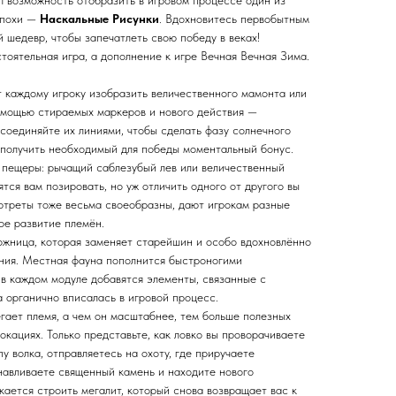
ил возможность отобразить в игровом процессе один из
эпохи —
Наскальные Рисунки
. Вдохновитесь первобытным
 шедевр, чтобы запечатлеть свою победу в веках!
оятельная игра, а дополнение к игре Вечная Вечная Зима.
 каждому игроку изобразить величественного мамонта или
омощью стираемых маркеров и нового действия —
соединяйте их линиями, чтобы сделать фазу солнечного
 получить необходимый для победы моментальный бонус.
 пещеры: рычащий саблезубый лев или величественный
тся вам позировать, но уж отличить одного от другого вы
ртреты тоже весьма своеобразны, дают игрокам разные
ое развитие племён.
ожница, которая заменяет старейшин и особо вдохновлённо
ения. Местная фауна пополнится быстроногими
 в каждом модуле добавятся элементы, связанные с
 органично вписалась в игровой процесс.
гает племя, а чем он масштабнее, тем больше полезных
окациях. Только представьте, как ловко вы проворачиваете
у волка, отправляетесь на охоту, где приручаете
анавливаете священный камень и находите нового
кается строить мегалит, который снова возвращает вас к