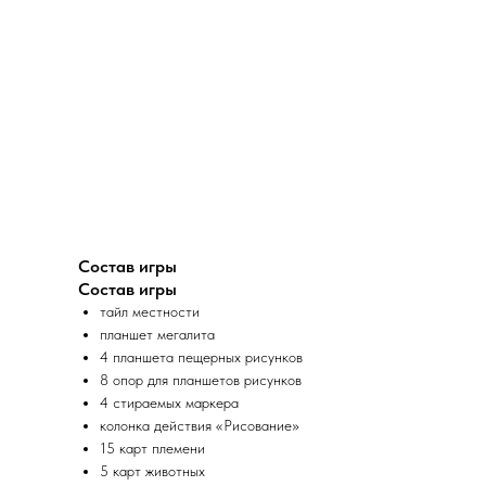
Состав игры
Состав игры
тайл местности
планшет мегалита
4 планшета пещерных рисунков
8 опор для планшетов рисунков
4 стираемых маркера
колонка действия «Рисование»
15 карт племени
5 карт животных