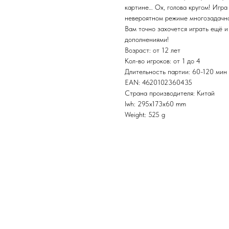
картине… Ох, голова кругом! Игра
невероятном режиме многозадачно
Вам точно захочется играть ещё и
дополнениями!
Возраст: от 12 лет
Кол-во игроков: от 1 до 4
Длительность партии: 60-120 мин
EAN: 4620102360435
Страна производителя: Китай
lwh: 295x173x60 mm
Weight: 525 g