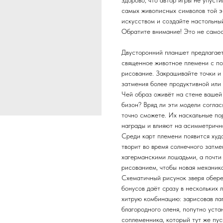
здорово, что автор игры не упуст
самых живописных символов той 
искусством и создайте настольный
Обратите внимание! Это не самост
Двусторонний планшет предлагает
священное животное племени с п
рисование. Закрашивайте точки и 
затмения более продуктивной или
Чей образ оживёт на стене вашей
бизон? Вряд ли эти модели соглася
точно сможете. Их наскальные по
награды и влияют на асимметричн
Среди карт племени появится худ
творит во время солнечного затм
хагерманскими лошадьми, а почти
рисованием, чтобы новая механика
Схематичный рисунок зверя обере
бонусов даёт сразу в нескольких л
хитрую комбинацию: зарисовав лап
благородного оленя, попутно уст
соплеменника, который тут же пус