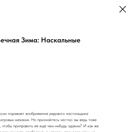
Вечная Зима: Наскальные
рсии поражает воображение рядового настольщика
игровых механик. Но признайтесь честно: вы ведь тоже
, чтобы приправить её ещё чем-нибудь эдаким? И как же