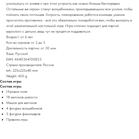
ускользнуть от хозяев и при этом устроить как можно больше беспорядка.
Остальные же игроки станут волшебниками, прикладывающими все усилия, чтобы
поймать своих питомцев. Хитрость, планирование, работа в команде, умение
просчитать противника - всё это обязательно понадобится вам, чтобы выиграть в
этой замечательной настольной игре. Игра отлично подходит для партий
взрослого с детьми, ведь тут не придётся поддаваться.
Возраст: от 6 лет
Кол-во игроков: от 2 до 5
Длительность партии: от 30 мин
Язык: Русский
EAN: 4640364100853
Страна производителя: Россия
lwh: 225x225x40 mm
Weight: 450 g
Состав игры
Состав игры
Игровое поле
18 жетонов шалости
Мешок для жетонов
4 фигурки волшебников
5 фигурок фамильяров
Правила игры