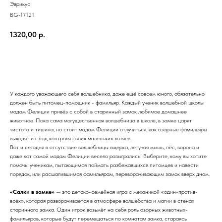
Эврикус
BG-17121
1320,00
р.
Купить
У каждого уважающего себя волшебника, даже ещё совсем юного, обязательно
должен быть питомец-помощник - фамильяр. Каждый ученик волшебной школы
мадам Фелиции привёз с собой в старинный замок любимое домашнее
животное. Пока сама могущественная волшебница в школе, в замке царят
чистота и тишина, но стоит мадам Фелиции отлучиться, как озорные фамильяры
выходят из-под контроля своих маленьких хозяев.
Вот и сегодня в отсутствие волшебницы ящерка, летучая мышь, пёс, ворона и
даже кот самой мадам Фелиции весело разыгрались! Выберите, кому вы хотите
помочь: ученикам, пытающимся поймать разбежавшихся питомцев и навести
порядок, или расшалившимся фамильярам, переворачивающим замок вверх дном.
«Салки в замке»
— это детско-семейная игра с механикой «один-против-
всех», которая разворачивается в атмосфере волшебства и магии в стенах
старинного замка. Один игрок возьмёт на себя роль озорных животных-
фамильяров, которые будут перемещаться по комнатам замка, стараясь