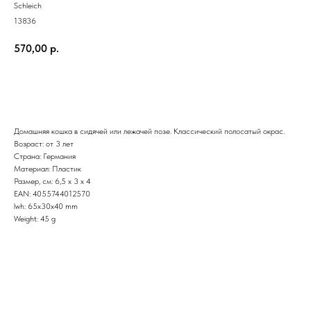
Schleich
13836
570,00
р.
В корзину
Домашняя кошка в сидячей или лежачей позе. Классический полосатый окрас.
Возраст: от 3 лет
Страна: Германия
Материал: Пластик
Размер, см: 6,5 x 3 x 4
EAN: 4055744012570
lwh: 65x30x40 mm
Weight: 45 g