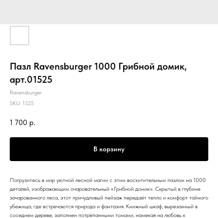
Пазл Ravensburger 1000 Грибной домик,
арт.01525
Ravensburger
SKU:
1525
1 700
р.
В корзину
Погрузитесь в мир уютной лесной магии с этим восхитительным пазлом на 1000
деталей, изображающим очаровательный «Грибной домик». Скрытый в глубине
зачарованного леса, этот причудливый пейзаж передаёт тепло и комфорт тайного
убежища, где встречаются природа и фантазия. Книжный шкаф, вырезанный в
соседнем дереве, заполнен потрёпанными томами, намекая на любовь к