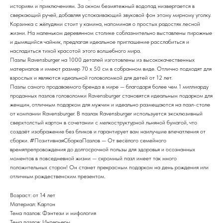
историям и приключениям. За окном безмятежный водопад низвергается в
сверкающий ручей, добавляя успокаивающий звуковой фон этому мирному уголку.
Корзинка с жёлудями стоит у камина, напоминая о простых радостях лесной
жизни. На маленьком деревянном столике соблазнительно выставлены пирожные
и дымящийся чайник, предлагая идеальное приглашение расслабиться и
насладиться тихой красотой этого волшебного мира.
Пазлы Ravensburger на 1000 деталей изготовлены из высококачественных
материалов и имеют размер 70 x 50 см в собранном виде. Отлично подходят для
взрослых и являются идеальной головоломкой для детей от 12 лет.
Пазлы самого продаваемого бренда в мире — благодаря более чем 1 миллиарду
проданных пазлов головоломки Ravensburger становятся идеальным подарком для
женщин, отличным подарком для мужчин и идеально размещаются на пазл-столе
от компании Ravensburger. В пазлах Ravensburger используется эксклюзивный
сверхтолстый картон в сочетании с мелкоструктурной льняной бумагой, что
создаёт изображение без бликов и гарантирует вам наилучшие впечатления от
сборки. #ПозитивнаяСборкаПазлов — От весёлого семейного
времяпрепровождения до долгосрочной пользы для здоровья и осознанных
моментов в повседневной жизни — скромный пазл имеет так много
положительных сторон! Он станет прекрасным подарком на день рождения или
отличным рождественским презентом.
Возраст: от 14 лет
Материал: Картон
Тема пазлов: Фэнтези и мифология
Тема пазлов: Интерьеры