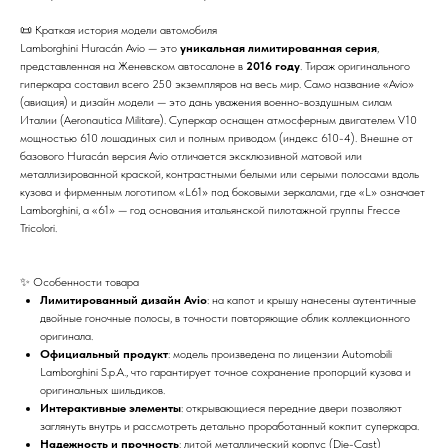
📜 Краткая история модели автомобиля
Lamborghini Huracán Avio — это
уникальная лимитированная серия
,
представленная на Женевском автосалоне в
2016 году
. Тираж оригинального
гиперкара составил всего 250 экземпляров на весь мир. Само название «Avio»
(авиация) и дизайн модели — это дань уважения военно-воздушным силам
Италии (Aeronautica Militare). Суперкар оснащен атмосферным двигателем V10
мощностью 610 лошадиных сил и полным приводом (индекс 610-4). Внешне от
базового Huracán версия Avio отличается эксклюзивной матовой или
металлизированной краской, контрастными белыми или серыми полосами вдоль
кузова и фирменным логотипом «L61» под боковыми зеркалами, где «L» означает
Lamborghini, а «61» — год основания итальянской пилотажной группы Frecce
Tricolori.
✨ Особенности товара
Лимитированный дизайн Avio
: на капот и крышу нанесены аутентичные
двойные гоночные полосы, в точности повторяющие облик коллекционного
оригинала.
Официальный продукт
: модель произведена по лицензии Automobili
Lamborghini S.p.A., что гарантирует точное сохранение пропорций кузова и
оригинальных шильдиков.
Интерактивные элементы
: открывающиеся передние двери позволяют
заглянуть внутрь и рассмотреть детально проработанный кокпит суперкара.
Надежность и прочность
: литой металлический корпус (Die-Cast)