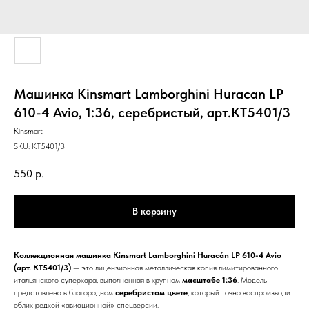
Машинка Kinsmart Lamborghini Huracan LP
610-4 Avio, 1:36, серебристый, арт.КТ5401/3
Kinsmart
SKU:
КТ5401/3
550
р.
В корзину
Коллекционная машинка Kinsmart Lamborghini Huracán LP 610-4 Avio
(арт. КТ5401/3)
— это лицензионная металлическая копия лимитированного
итальянского суперкара, выполненная в крупном
масштабе 1:36
. Модель
представлена в благородном
серебристом цвете
, который точно воспроизводит
облик редкой «авиационной» спецверсии.