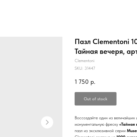
Пазл Clementoni 
Тайная вечеря, ар
Clementoni
SKU:
31447
1 750
р.
Out of stock
Воссоздайте один из величайших 
монументальную фреску
«Тайная 
пазл из эксклюзивной серии
Muse