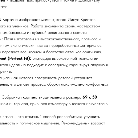
лей
и позволит вам прикоснуться к тайне и драматизму
ками.
:
Картина изображает момент, когда Иисус Христос
ного из учеников. Работа знаменита своим мастерством
ным балансом и глубиной религиозного сюжета.
и:
Пазл изготовлен из высококачественного, плотного и
анием экологически чистых переработанных материалов.
о передает все нюансы и богатство оттенков оригинала.
й (Perfect Fit):
Благодаря высокоточной технологии
нтов идеально подходит к соседнему, гарантируя гладкую и
артины.
циальная матовая поверхность деталей устраняет
ения, что делает процесс сборки максимально комфортным
:
Собранная картина внушительного размера
69 х 50
ием интерьера, привнося атмосферу высокого искусства в
 пазла – это отличный способ расслабиться, улучшить
ельность и логическое мышление. Рекомендуемый возраст