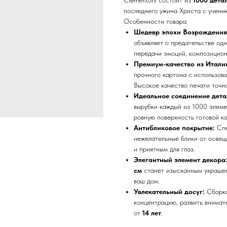
Clementoni состоит из
1000 дета
последнего ужина Христа с учени
Особенности товара
Шедевр эпохи Возрождения
объявляет о предательстве од
передачи эмоций, композицион
Премиум-качество из Итали
прочного картона с использов
Высокое качество печати точн
Идеальное соединение детале
вырубки каждый из 1000 элеме
ровную поверхность готовой к
Антибликовое покрытие:
Спе
нежелательные блики от освещ
и приятным для глаз.
Элегантный элемент декора
см
станет изысканным украшен
ваш дом.
Увлекательный досуг:
Сборка
концентрацию, развить внимат
от
14 лет
.