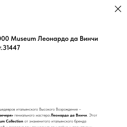
1000 Museum Леонардо да Винчи
т.31447
шедевров итальянского Высокого Возрождения –
вечеря»
гениального мастера
Леонардо да Винчи
. Этот
um Collection
от знаменитого итальянского бренда