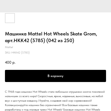
Машинка Mattel Hot Wheels Skate Grom,
арт.HKK42 (5785) (042 из 250)
Mattel
SKU:
HKK42 (5785)
400
р.
В корзину
С 1968 года машинки Hot Wheels стали любимыми игрушками многих поколений
мальчишек со всего мира! Скоростные, яркие, надежные, выносливые, на любой
вкус и доступные каждому. Играйте, создавая свой мир соревнований!
Коллекционируйте машинки без ограничений! Все базовые машинки также
разработаны и под игровые треки Hot Wheels! Базовые машинки Hot Wheels