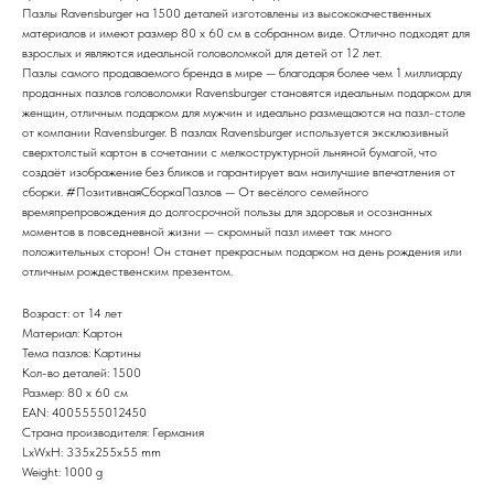
Пазлы Ravensburger на 1500 деталей изготовлены из высококачественных
материалов и имеют размер 80 x 60 см в собранном виде. Отлично подходят для
взрослых и являются идеальной головоломкой для детей от 12 лет.
Пазлы самого продаваемого бренда в мире — благодаря более чем 1 миллиарду
проданных пазлов головоломки Ravensburger становятся идеальным подарком для
женщин, отличным подарком для мужчин и идеально размещаются на пазл-столе
от компании Ravensburger. В пазлах Ravensburger используется эксклюзивный
сверхтолстый картон в сочетании с мелкоструктурной льняной бумагой, что
создаёт изображение без бликов и гарантирует вам наилучшие впечатления от
сборки. #ПозитивнаяСборкаПазлов — От весёлого семейного
времяпрепровождения до долгосрочной пользы для здоровья и осознанных
моментов в повседневной жизни — скромный пазл имеет так много
положительных сторон! Он станет прекрасным подарком на день рождения или
отличным рождественским презентом.
Возраст: от 14 лет
Материал: Картон
Тема пазлов: Картины
Кол-во деталей: 1500
Размер: 80 x 60 см
EAN: 4005555012450
Страна производителя: Германия
LxWxH: 335x255x55 mm
Weight: 1000 g