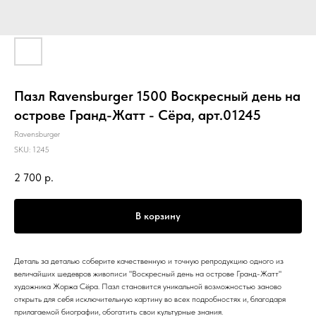
Пазл Ravensburger 1500 Воскресный день на
острове Гранд-Жатт - Сёра, арт.01245
Ravensburger
SKU:
1245
2 700
р.
В корзину
Деталь за деталью соберите качественную и точную репродукцию одного из
величайших шедевров живописи "Воскресный день на острове Гранд-Жатт"
художника Жоржа Сёра. Пазл становится уникальной возможностью заново
открыть для себя исключительную картину во всех подробностях и, благодаря
прилагаемой биографии, обогатить свои культурные знания.