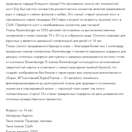
природном сердце большого города! На протяжении многих лет знаменитый
мост Боу был местом множества романтических моментов, включая предложения
руки и сердца и съёмки фильмов о любви. Это самый старый чугунный мост в
Центральном парке площадью 843 акра и второй по возрасту чугунный мост в
США. Перейдите мост к незабываемым моментам уже сегодня!
Пазлы Ravensburger на 1000 деталей изготовлены из высококачественных
материалов и имеют размер 70 x 50 см в собранном виде. Отлично подходят для
взрослых и являются идеальной головоломкой для детей от 14 лет.
Пазлы самого продаваемого бренда в мире — благодаря более чем 1 миллиарду
проданных пазлов головоломки Ravensburger становятся идеальным подарком для
женщин, отличным подарком для мужчин и идеально размещаются на пазл-столе
от компании Ravensburger. В пазлах Ravensburger используется эксклюзивный
сверхтолстый картон в сочетании с мелкоструктурной льняной бумагой, что
создаёт изображение без бликов и гарантирует вам наилучшие впечатления от
сборки. #ПозитивнаяСборкаПазлов — От весёлого семейного
времяпрепровождения до долгосрочной пользы для здоровья и осознанных
моментов в повседневной жизни — скромный пазл имеет так много
положительных сторон! Он станет прекрасным подарком на день рождения или
отличным рождественским презентом.
Возраст: от 14 лет
Материал: Картон
Тема пазлов: Природа, пейзажи
Тема пазлов: США
Кол-во деталей: 1000