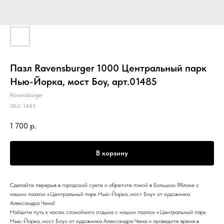
Пазл Ravensburger 1000 Центральный парк
Нью-Йорка, мост Боу, арт.01485
Ravensburger
SKU:
1485
1 700
р.
В корзину
Сделайте перерыв в городской суете и обретите покой в Большом Яблоке с
нашим пазлом «Центральный парк Нью-Йорка, мост Боу» от художника
Александра Чена!
Найдите путь к часам спокойного отдыха с нашим пазлом «Центральный парк
Нью-Йорка, мост Боу» от художника Александра Чена и проведите время в