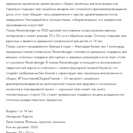
идеальное прилегание, делая процесс сборки приятным для всех возрастов.
Идеально подходит для семейных вечеров или спокойного времяпрепровождения
дома, этот пазл обещает часы развлечения и чувство удовлетворения после
завершения. Наслаждайтесь путешествием, собирая воедино это прекрасное
произведение искусства!
Пазлы Ravensburger на 1000 деталей изготовлены из высококачественных
материалов и имеют размер 70 x 50 см в собранном виде. Отлично подходят для
взрослых и являются идеальной головоломкой для детей от 14 лет.
Пазлы самого продаваемого бренда в мире — благодаря более чем 1 миллиарду
проданных пазлов головоломки Ravensburger становятся идеальным подарком для
женщин, отличным подарком для мужчин и идеально размещаются на пазл-столе
от компании Ravensburger. В пазлах Ravensburger используется эксклюзивный
сверхтолстый картон в сочетании с мелкоструктурной льняной бумагой, что
создаёт изображение без бликов и гарантирует вам наилучшие впечатления от
сборки. #ПозитивнаяСборкаПазлов — От весёлого семейного
времяпрепровождения до долгосрочной пользы для здоровья и осознанных
моментов в повседневной жизни — скромный пазл имеет так много
положительных сторон! Он станет прекрасным подарком на день рождения или
отличным рождественским презентом.
Возраст: от 14 лет
Материал: Картон
Тема пазлов: Фильмы, мультики, комиксы
Кол-во деталей: 1000
Размер: 70 x 50 см