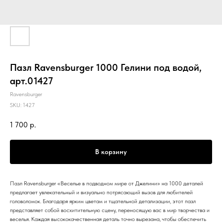
Пазл Ravensburger 1000 Гелини под водой,
арт.01427
Ravensburger
SKU:
1427
1 700
р.
В корзину
Пазл Ravensburger «Веселье в подводном мире от Джелини» на 1000 деталей
предлагает увлекательный и визуально потрясающий вызов для любителей
головоломок. Благодаря ярким цветам и тщательной детализации, этот пазл
представляет собой восхитительную сцену, переносящую вас в мир творчества и
веселья. Каждая высококачественная деталь точно вырезана, чтобы обеспечить