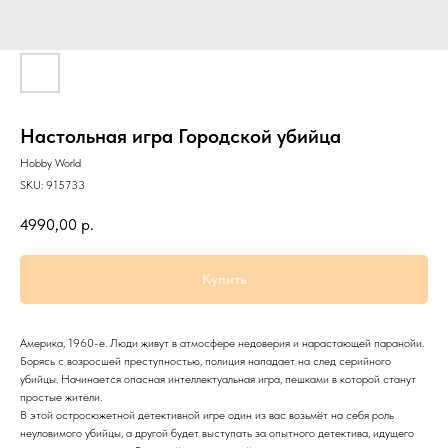
Настольная игра Городской убийца
Hobby World
SKU:
915733
4990,00
р.
Купить
Америка, 1960-е. Люди живут в атмосфере недоверия и нарастающей паранойи.
Борясь с возросшей преступностью, полиция нападает на след серийного
убийцы. Начинается опасная интеллектуальная игра, пешками в которой станут
простые жители.
В этой остросюжетной детективной игре один из вас возьмёт на себя роль
неуловимого убийцы, а другой будет выступать за опытного детектива, идущего