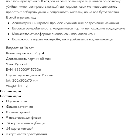
по пятам преступника. В каждой из этих ролей игра ощущается по-разному:
убийце нужно планировать каждый шаг, скрывая свои мотивы; а детективу
предстоит собирать улики и допрашивать жителей, но не все будут честны…
В этой игре вас ждут:
Асимметричный игровой процесс и уникальные дедуктивные механики
Высокая реиграбельность: каждая новая партия не похожа на предыдущую
Множество атмосферных сценариев и вариантов игры
Возможность играть как вдвоём, так и разбившись на две команды
Возраст: от 16 лет
Кол-во игроков: от 2 до 4
Длительность партии: 60 мин
Язык: Русский
EAN: 4630039157336
Страна производителя: Россия
lwh: 300x300x70 mm
Weight: 1500 g
Состав игры
Состав игры
Игровое поле
Фишка детектива
8 фишек зданий
9 подставок для фишек
24 карты мотивов убийцы
54 карты жителей
5 карт места преступления