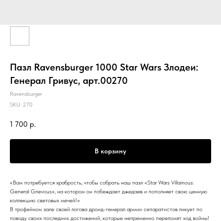
Пазл Ravensburger 1000 Star Wars Злодеи:
Генерал Гривус, арт.00270
Ravensburger
SKU:
270
1 700
р.
В корзину
«Вам потребуется храбрость, чтобы собрать наш пазл «Star Wars Villainous:
General Grievous», на котором он побеждает джедаев и пополняет свою ценную
коллекцию световых мечей!»
В трофейном зале своей логова дроид-генерал армии сепаратистов ликует по
поводу своих последних достижений, которые непременно переломят ход войны!