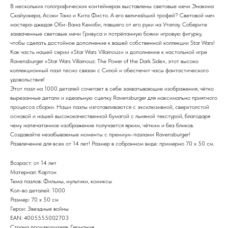
В нескольких голографических контейнерах выставлены световые мечи Энакина
Скайуокера, Асоки Тано и Кита Фисто. А его величайший трофей? Световой меч
мастера-джедая Оби-Вана Кеноби, павшего от его руки на Утапау. Соберите
захваченные световые мечи Гривуса и потрёпанную боями игровую фигурку,
чтобы сделать достойное дополнение к вашей собственной коллекции Star Wars!
Как часть нашей серии «Star Wars Villainous» и дополнение к настольной игре
Ravensburger «Star Wars Villainous: The Power of the Dark Side», этот высоко
коллекционный пазл тесно связан с Силой и обеспечит часы фантастического
удовольствия!
Этот пазл на 1000 деталей сочетает в себе захватывающие изображения, чётко
вырезанные детали и идеальную сцепку Ravensburger для максимально приятного
процесса сборки. Наши пазлы изготавливаются с эксклюзивной, сверхтолстой
основой и нашей высококачественной бумагой с льняной текстурой, благодаря
чему напечатанное изображение получается ярким, чётким и без бликов.
Создавайте незабываемые моменты с премиум-пазлами Ravensburger!
Развлечение для всех от 14 лет! Размер в собранном виде: примерно 70 x 50 см.
Возраст: от 14 лет
Материал: Картон
Тема пазлов: Фильмы, мультики, комиксы
Кол-во деталей: 1000
Размер: 70 x 50 см
Герои: Звездные войны
EAN: 4005555002703
Страна производителя: Германия