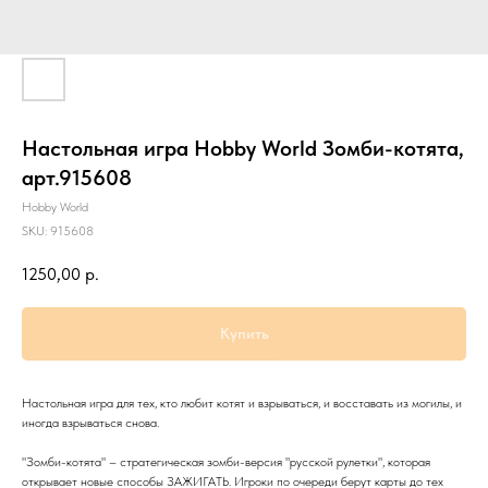
Настольная игра Hobby World Зомби-котята,
арт.915608
Hobby World
SKU:
915608
1250,00
р.
Купить
Настольная игра для тех, кто любит котят и взрываться, и восставать из могилы, и
иногда взрываться снова.
"Зомби-котята" – стратегическая зомби-версия "русской рулетки", которая
открывает новые способы ЗАЖИГАТЬ. Игроки по очереди берут карты до тех