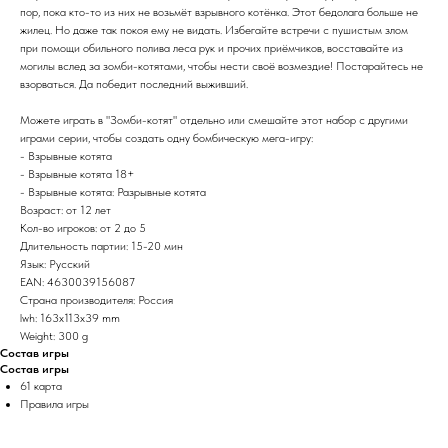
пор, пока кто-то из них не возьмёт взрывного котёнка. Этот бедолага больше не
жилец. Но даже так покоя ему не видать. Избегайте встречи с пушистым злом
при помощи обильного полива леса рук и прочих приёмчиков, восставайте из
могилы вслед за зомби-котятами, чтобы нести своё возмездие! Постарайтесь не
взорваться. Да победит последний выживший.
Можете играть в "Зомби-котят" отдельно или смешайте этот набор с другими
играми серии, чтобы создать одну бомбическую мега-игру:
- Взрывные котята
- Взрывные котята 18+
- Взрывные котята: Разрывные котята
Возраст: от 12 лет
Кол-во игроков: от 2 до 5
Длительность партии: 15-20 мин
Язык: Русский
EAN: 4630039156087
Страна производителя: Россия
lwh: 163x113x39 mm
Weight: 300 g
Состав игры
Состав игры
61 карта
Правила игры