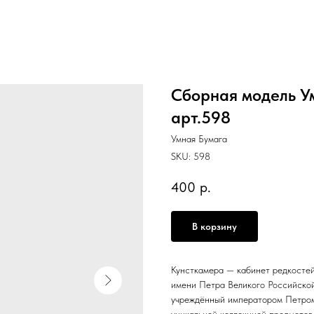
Сборная модель У
арт.598
Умная Бумага
SKU:
598
400
р.
В корзину
Кунсткамера — кабинет редкостей
имени Петра Великого Российско
учреждённый императором Петром