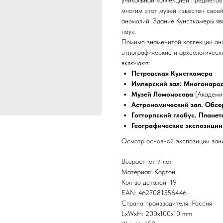
уникальной коллекцией предметов
многим этот музей известен свое
аномалий. Здание Кунсткамеры явл
наук.
Помимо знаменитой коллекции ана
этнографические и археологическ
включают:
Петровская Кунсткамера
Имперский зал: Многонаро
Музей Ломоносова
(Академич
Астрономический зал. Обсе
Готторпский глобус. Плане
Географические экспозиции
Осмотр основной экспозиции зани
Возраст: от 7 лет
Материал: Картон
Кол-во деталей: 19
EAN: 4627081556446
Страна производителя: Россия
LxWxH: 200x100x10 mm