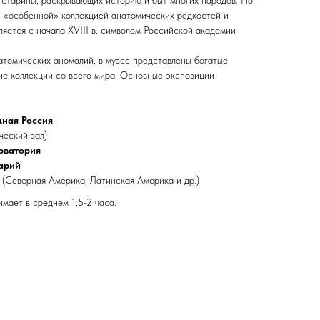
 старины, раскрывающих историю и быт многих народов. Но
й «особенной» коллекцией анатомических редкостей и
яется с начала XVIII в. символом Российской академии
томических аномалий, в музее представлены богатые
ие коллекции со всего мира. Основные экспозиции
дная Россия
еский зал)
рватория
тарий
(Северная Америка, Латинская Америка и др.)
мает в среднем 1,5-2 часа.