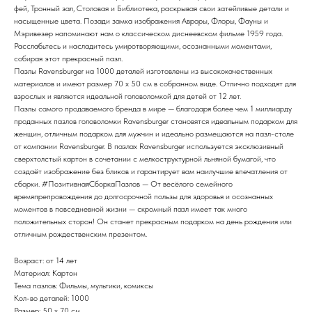
фей, Тронный зал, Столовая и Библиотека, раскрывая свои затейливые детали и
насыщенные цвета. Позади замка изображения Авроры, Флоры, Фауны и
Мэривезер напоминают нам о классическом диснеевском фильме 1959 года.
Расслабьтесь и насладитесь умиротворяющими, осознанными моментами,
собирая этот прекрасный пазл.
Пазлы Ravensburger на 1000 деталей изготовлены из высококачественных
материалов и имеют размер 70 x 50 см в собранном виде. Отлично подходят для
взрослых и являются идеальной головоломкой для детей от 12 лет.
Пазлы самого продаваемого бренда в мире — благодаря более чем 1 миллиарду
проданных пазлов головоломки Ravensburger становятся идеальным подарком для
женщин, отличным подарком для мужчин и идеально размещаются на пазл-столе
от компании Ravensburger. В пазлах Ravensburger используется эксклюзивный
сверхтолстый картон в сочетании с мелкоструктурной льняной бумагой, что
создаёт изображение без бликов и гарантирует вам наилучшие впечатления от
сборки. #ПозитивнаяСборкаПазлов — От весёлого семейного
времяпрепровождения до долгосрочной пользы для здоровья и осознанных
моментов в повседневной жизни — скромный пазл имеет так много
положительных сторон! Он станет прекрасным подарком на день рождения или
отличным рождественским презентом.
Возраст: от 14 лет
Материал: Картон
Тема пазлов: Фильмы, мультики, комиксы
Кол-во деталей: 1000
Размер: 50 x 70 см