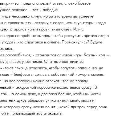
 выкрикивая предполагаемый ответ, словно боевое
ужное решение – тот и победил.
лишь несколько минут, но за это время вы успеете
но сравнить эту настолку с созданием скульптуры: когда
цию, стараясь найти правильный ответ. Или с
а ходов на пробные выпады, чтобы раскусить противника, а
 угадать, кто спрятался в склепе. Промахнулись? Будьте
ивника.
ет расслабиться, и становится основой игры. Каждый ход —
зу для всех участников. Опытные охотники за
читают почаще атаковать, чтобы запутать оппонента, не
о еще и блефовать, целясь в собственный номер в склепе.
е: на все вопросы можно отвечать только правду.
енькой и аккуратной коробочке поместились сразу 13
 там, на самом деле, в два раза больше, чтобы вы могли
сплотных духов обладает уникальными свойствами и
о которому сразу можно понять, какой призрак перед вами
лой и призывающий вас атаковать.