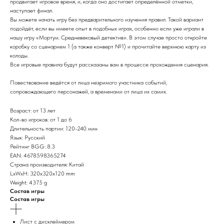
продвигает игровое время, и, когда оно достигает определённой отметки,
наступает финал.
Вы можете начать игру без предварительного изучения правил. Такой вариант
подойдёт, если вы имеете опыт в подобных играх, особенно если уже играли в
нашу игру «Мортум. Средневековый детектив». В этом случае просто откройте
коробку со сценарием 1 (а также конверт №1) и прочитайте верхнюю карту из
колоды.
Все игровые правила будут рассказаны вам в процессе прохождения сценария.
Повествование ведётся от лица незримого участника событий,
сопровождающего персонажей, а временами от лица их самих.
Возраст: от 13 лет
Кол-во игроков: от 1 до 6
Длительность партии: 120-240 мин
Язык: Русский
Рейтинг BGG: 8.3
EAN: 4678598365274
Страна производителя: Китай
LxWxH: 320x320x120 mm
Weight: 4375 g
Состав игры
Состав игры
Лист с дисклеймером