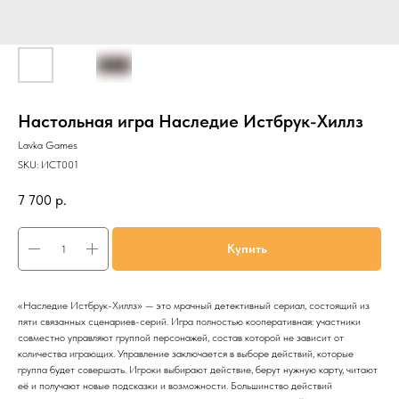
Настольная игра Наследие Истбрук-Хиллз
Lavka Games
SKU:
ИСТ001
7 700
р.
Купить
«Наследие Истбрук-Хиллз» — это мрачный детективный сериал, состоящий из
пяти связанных сценариев-серий. Игра полностью кооперативная: участники
совместно управляют группой персонажей, состав которой не зависит от
количества играющих. Управление заключается в выборе действий, которые
группа будет совершать. Игроки выбирают действие, берут нужную карту, читают
её и получают новые подсказки и возможности. Большинство действий