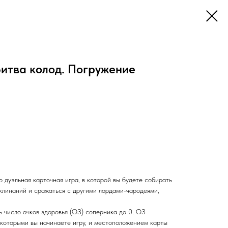
Битва колод. Погружение
 дуэльная карточная игра, в которой вы будете собирать
аклинаний и сражаться с другими лордами-чародеями,
 число очков здоровья (ОЗ) соперника до 0. ОЗ
 которыми вы начинаете игру, и местоположением карты