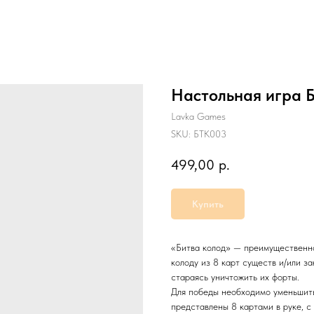
Настольная игра 
Lavka Games
SKU:
БТК003
499,00
р.
Купить
«Битва колод» — преимущественно
колоду из 8 карт существ и/или з
стараясь уничтожить их форты.
Для победы необходимо уменьшить
представлены 8 картами в руке, с