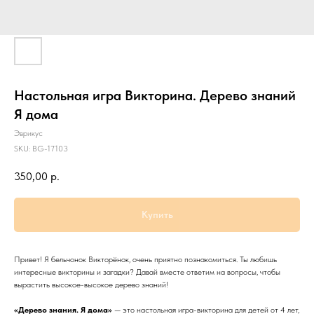
Настольная игра Викторина. Дерево знаний
Я дома
Эврикус
SKU:
BG-17103
350,00
р.
Купить
Привет! Я бельчонок Викторёнок, очень приятно познакомиться. Ты любишь
интересные викторины и загадки? Давай вместе ответим на вопросы, чтобы
вырастить высокое-высокое дерево знаний!
«Дерево знания. Я дома»
— это настольная игра-викторина для детей от 4 лет,