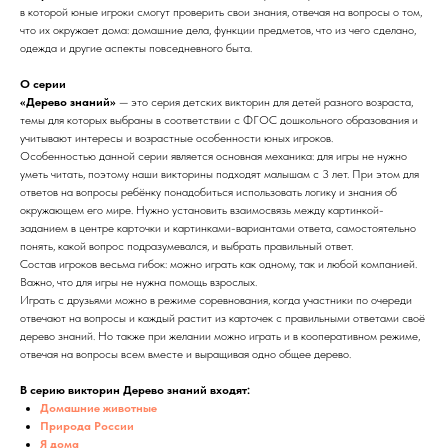
в которой юные игроки смогут проверить свои знания, отвечая на вопросы о том,
что их окружает дома: домашние дела, функции предметов, что из чего сделано,
одежда и другие аспекты повседневного быта.
О серии
«Дерево знаний»
— это серия детских викторин для детей разного возраста,
темы для которых выбраны в соответствии с ФГОС дошкольного образования и
учитывают интересы и возрастные особенности юных игроков.
Особенностью данной серии является основная механика: для игры не нужно
уметь читать, поэтому наши викторины подходят малышам с 3 лет. При этом для
ответов на вопросы ребёнку понадобиться использовать логику и знания об
окружающем его мире. Нужно установить взаимосвязь между картинкой-
заданием в центре карточки и картинками-вариантами ответа, самостоятельно
понять, какой вопрос подразумевался, и выбрать правильный ответ.
Состав игроков весьма гибок: можно играть как одному, так и любой компанией.
Важно, что для игры не нужна помощь взрослых.
Играть с друзьями можно в режиме соревнования, когда участники по очереди
отвечают на вопросы и каждый растит из карточек с правильными ответами своё
дерево знаний. Но также при желании можно играть и в кооперативном режиме,
отвечая на вопросы всем вместе и выращивая одно общее дерево.
В серию викторин Дерево знаний входят:
Домашние животные
Природа России
Я дома