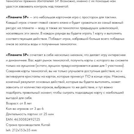
технологии прежних обитателей 5Р. Возможно, именно с их помощью нам
удастся завоевать контроль над планетой.
«Планета 5Р»
— это небольшая карточная игра с простором для тактики.
Каждый игрок станет главой своего клана и будет сражаться за самый важный
ресурс на планете — воду, а также за технологии предыдущих цивилизаций,
населявших эти земли. В каждом раунде вы будете играть 1 карту и выполнять
соответствующее действие. Победит игрок, набравший больше всего победных
очков за запасы воды и полученные технологии.
«Планета 5Р»
сочетает в себе несколько механик, что делает игру интереснее
и динамичнее. Вас ждёт рынок технологий, получить карты с которого вы сможете
только на аукционе (кстати, аукцион предусматривается даже для 1 участника).
Соединяя карты технологий, вы не только улучшаете доступные действия, но и
активируете кристаллы на картах, которые принесут ПО в конце игры. Наконец,
конечный результат основных действий, которые вы будете выполнять, может
зависеть от количества игроков, выбравших то же действие, и тут важно
подобрать правильный момент, чтобы сыграть подходящую карту с наибольшей
выгодой для себя.
Возраст: от 8 лет
Кол-во игроков: от 3 до 6
Длительность партии: от 25 мин
EAN: 4630082492125
Страна производителя: Китай
lwh: 212x153x35 mm