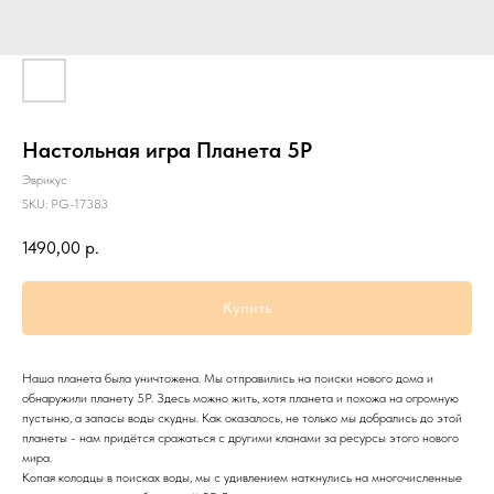
Настольная игра Планета 5Р
Эврикус
SKU:
PG-17383
1490,00
р.
Купить
Наша планета была уничтожена. Мы отправились на поиски нового дома и
обнаружили планету 5Р. Здесь можно жить, хотя планета и похожа на огромную
пустыню, а запасы воды скудны. Как оказалось, не только мы добрались до этой
планеты - нам придётся сражаться с другими кланами за ресурсы этого нового
мира.
Копая колодцы в поисках воды, мы с удивлением наткнулись на многочисленные