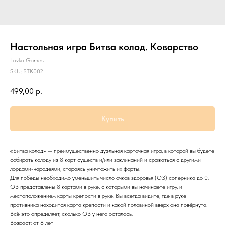
Настольная игра Битва колод. Коварство
Lavka Games
SKU:
БТК002
499,00
р.
Купить
«Битва колод» — преимущественно дуэльная карточная игра, в которой вы будете
собирать колоду из 8 карт существ и/или заклинаний и сражаться с другими
лордами-чародеями, стараясь уничтожить их форты.
Для победы необходимо уменьшить число очков здоровья (ОЗ) соперника до 0.
ОЗ представлены 8 картами в руке, с которыми вы начинаете игру, и
местоположением карты крепости в руке. Вы всегда видите, где в руке
противника находится карта крепости и какой половиной вверх она повёрнута.
Всё это определяет, сколько ОЗ у него осталось.
Возраст: от 8 лет