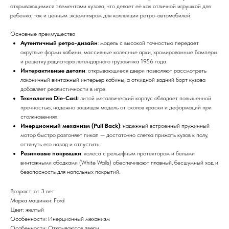
открывающимися элементами кузова, что делает её как отличной игрушкой для
ребенка, так и ценным экземпляром для коллекции ретро-автомобилей.
Основные преимущества
Аутентичный ретро-дизайн
: модель с высокой точностью передает
округлые формы кабины, массивные колесные арки, хромированные бамперы
и решетку радиатора легендарного грузовичка 1956 года.
Интерактивные детали
: открывающиеся двери позволяют рассмотреть
лаконичный винтажный интерьер кабины, а откидной задний борт кузова
добавляет реалистичности в игре.
Технология Die-Cast
: литой металлический корпус обладает повышенной
прочностью, надежно защищая модель от сколов краски и деформаций при
столкновениях.
Инерционный механизм (Pull Back)
: надежный встроенный пружинный
мотор быстро разгоняет пикап — достаточно слегка прижать кузов к полу,
оттянуть его назад и отпустить.
Резиновые покрышки
: колеса с рельефным протектором и белыми
винтажными ободками (White Walls) обеспечивают плавный, бесшумный ход и
безопасность для напольных покрытий.
Возраст: от 3 лет
Марка машинки: Ford
Цвет: желтый
Особенности: Инерционный механизм
Особенности: Открываются двери