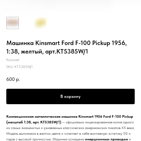
Машинка Kinsmart Ford F-100 Pickup 1956,
1:38, желтый, арт.KT5385W/1
Kinsmart
SKU:
KT5385W/1
600
р.
В корзину
Коллекционная металлическая машинка Kinsmart 1956 Ford F-100 Pickup
(масштаб 1:38, арт. KT5385W/1)
— официально лицензированная копия одного
из самых знаменитых и узнаваемых классических американских пикапов XX века.
Модель выполнена в желтом цвете и сочетает в себе винтажную эстетику 50-х
годов с высокой прочностью. Машинка оснащена
инерционным приводом
и