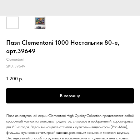
Пазл Clementoni 1000 Ностальгия 80-е,
арт.39649
Clementoni
SKU:
39649
1 200
р.
В корзину
Пазл из популярной серии Clementoni High Quality Collection представляет собой
красочный коллаж из знаковых предметов, символов и изображений, характерных
для 80-х годов. Здесь вы найдете отсылки к культовым видеоиграм (Pac-Man),
фильмам, аудиокассетам, яркой одежде, роликовым конькам и многому другому.
Это идеальный способ погрузиться в воспоминания и поделиться ими с новым