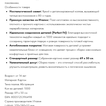
поколением.
Особенности товара
Ностальгический сюжет:
Яркий и детализированный коллаж, вызывающий
теплые воспоминания о 80-х годах.
Премиум-качество из Италии:
Пазл изготовлен из высококачественного,
плотного и прочного картона с использованием экологически чистых
переработанных материалов.
Идеальное соединение деталей (Perfect Fit):
Благодаря высокоточной
технологии вырубки каждый из 1000 элементов идеально подходит к
соседнему, гарантируя гладкую и ровную поверхность готовой картины.
Антибликовое покрытие:
Матовая поверхность деталей устраняет
нежелательные блики от освещения, что делает процесс сборки максимально
комфортным и приятным для глаз.
Стандартный размер:
Собранная картина имеет размер
69 х 50 см
.
Увлекательный досуг:
Сборка пазла – это отличный способ расслабиться,
улучшить концентрацию, развить внимательность и логическое мышление.
Возраст: от 14 лет
Материал: Картон
Тема пазлов: Абстракция
Кол-во деталей: 1000
Размер: 69 x 50 см
EAN: 8005125396498
Страна производителя: Италия
LxWxH: 370x280x55 mm