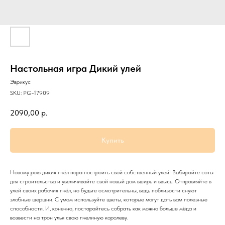
Настольная игра Дикий улей
Эврикус
SKU:
PG-17909
2090,00
р.
Купить
Новому рою диких пчёл пора построить свой собственный улей! Выбирайте соты
для строительства и увеличивайте свой новый дом вширь и ввысь. Отправляйте в
улей своих рабочих пчёл, но будьте осмотрительны, ведь поблизости снуют
злобные шершни. С умом используйте цветы, которые могут дать вам полезные
способности. И, конечно, постарайтесь собрать как можно больше мёда и
возвести на трон улья свою пчелиную королеву.