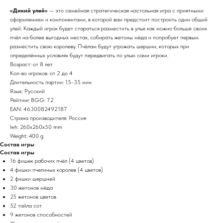
«Дикий улей»
— это семейная стратегическая настольная игра с приятными
оформлением и компонентами, в которой вам предстоит построить один общий
улей. Каждый игрок будет стараться разместить в улье как можно больше своих
пчёл на более выгодных местах, собирать жетоны мёда и попробует первым
разместить свою королеву. Пчёлам будут угрожать шершни, которых при
определённых условиях будут передвигать по улью сами игроки.
Возраст: от 8 лет
Кол-во игроков: от 2 до 4
Длительность партии: 15-35 мин
Язык: Русский
Рейтинг BGG: 7.2
EAN: 4630082492187
Страна производителя: Россия
lwh: 260x260x50 mm
Weight: 400 g
Состав игры
Состав игры
16 фишек рабочих пчёл (4 цветов)
4 фишки пчелиных королев (4 цветов)
2 фишки шершней
30 жетонов мёда
25 жетонов цветов
52 тайла сот
9 жетонов способностей