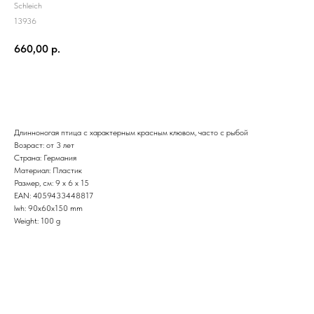
Schleich
13936
660,00
р.
В корзину
Длинноногая птица с характерным красным клювом, часто с рыбой
Возраст: от 3 лет
Страна: Германия
Материал: Пластик
Размер, см: 9 x 6 x 15
EAN: 4059433448817
lwh: 90x60x150 mm
Weight: 100 g