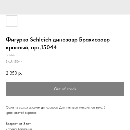
Фигурка Schleich динозавр Брахиозавр
красный, арт.15044
Schleich
SKU:
15044
2 350
р.
Out of stock
Один из самых высоких динозавров. Длинная шея, массивное тело. В
красноватой окраске.
Возраст: от 3 лет
Страна: Германия