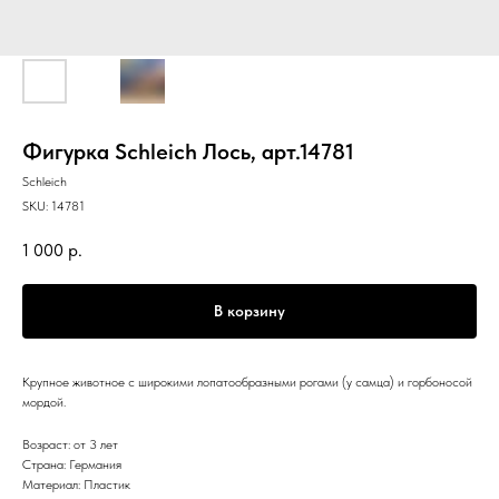
Фигурка Schleich Лось, арт.14781
Schleich
SKU:
14781
1 000
р.
В корзину
Крупное животное с широкими лопатообразными рогами (у самца) и горбоносой
мордой.
Возраст: от 3 лет
Страна: Германия
Материал: Пластик