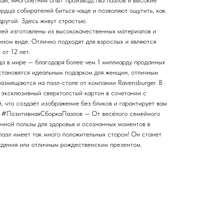
ам, многолетний опыт производства пазлов и высокие
рдца собирателей биться чаще и позволяют ощутить, как
другой. Здесь живут страстью.
лей изготовлены из высококачественных материалов и
ном виде. Отлично подходят для взрослых и являются
от 12 лет.
а в мире — благодаря более чем 1 миллиарду проданных
 становятся идеальным подарком для женщин, отличным
азмещаются на пазл-столе от компании Ravensburger. В
 эксклюзивный сверхтолстый картон в сочетании с
, что создаёт изображение без бликов и гарантирует вам
и. #ПозитивнаяСборкаПазлов — От весёлого семейного
чной пользы для здоровья и осознанных моментов в
азл имеет так много положительных сторон! Он станет
дения или отличным рождественским презентом.