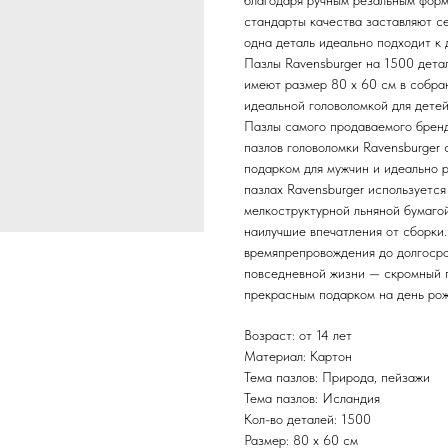
благодаря ручным резальным форм
стандарты качества заставляют се
одна деталь идеально подходит к 
Пазлы Ravensburger на 1500 дета
имеют размер 80 x 60 см в собран
идеальной головоломкой для детей 
Пазлы самого продаваемого бренд
пазлов головоломки Ravensburger
подарком для мужчин и идеально р
пазлах Ravensburger используется
мелкоструктурной льняной бумагой
наилучшие впечатления от сборк
времяпрепровождения до долгосро
повседневной жизни — скромный п
прекрасным подарком на день рож
Возраст: от 14 лет
Материал: Картон
Тема пазлов: Природа, пейзажи
Тема пазлов: Исландия
Кол-во деталей: 1500
Размер: 80 x 60 см