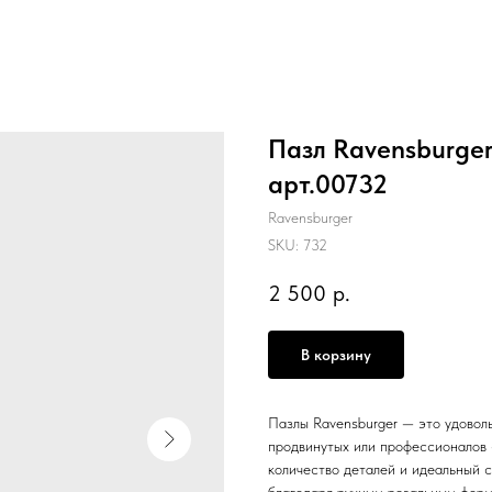
Пазл Ravensburger
арт.00732
Ravensburger
SKU:
732
2 500
р.
В корзину
Пазлы Ravensburger — это удоволь
продвинутых или профессионалов 
количество деталей и идеальный 