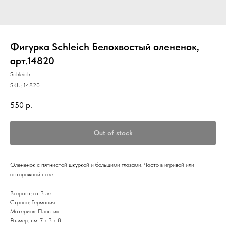
Фигурка Schleich Белохвостый олененок,
арт.14820
Schleich
SKU:
14820
550
р.
Out of stock
Олененок с пятнистой шкуркой и большими глазами. Часто в игривой или
осторожной позе.
Возраст: от 3 лет
Страна: Германия
Материал: Пластик
Размер, см: 7 x 3 x 8