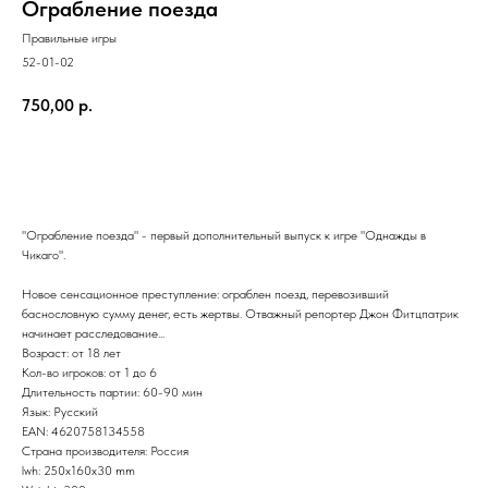
Ограбление поезда
Правильные игры
52-01-02
750,00
р.
Купить
"Ограбление поезда" - первый дополнительный выпуск к игре "Однажды в
Чикаго".
Новое сенсационное преступление: ограблен поезд, перевозивший
баснословную сумму денег, есть жертвы. Отважный репортер Джон Фитцпатрик
начинает расследование...
Возраст: от 18 лет
Кол-во игроков: от 1 до 6
Длительность партии: 60-90 мин
Язык: Русский
EAN: 4620758134558
Страна производителя: Россия
lwh: 250x160x30 mm