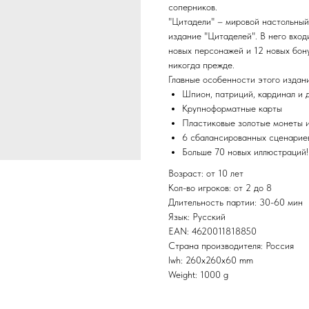
соперников.
"Цитадели" – мировой настольный
издание "Цитаделей". В него вход
новых персонажей и 12 новых бону
никогда прежде.
Главные особенности этого издани
Шпион, патриций, кардинал и 
Крупноформатные карты
Пластиковые золотые монеты и
6 сбалансированных сценарие
Больше 70 новых иллюстраций!
Возраст: от 10 лет
Кол-во игроков: от 2 до 8
Длительность партии: 30-60 мин
Язык: Русский
EAN: 4620011818850
Страна производителя: Россия
lwh: 260x260x60 mm
Weight: 1000 g