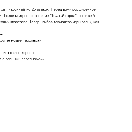
 хит, изданный на 25 языках. Перед вами расширенное
ит базовая игра, дополнение "Тёмный город", а также 9
сных кварталов. Теперь выбор вариантов игры велик, как
я:
другие новые персонажи
 гигантская корона
в с разными персонажами