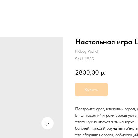
Настольная игра 
Hobby World
SKU:
1885
2800,00
р.
Купить
Постройте средневековый город, 
В "Цитаделях" игроки соревнуются
этого нужно впечатлить монарха 
богачей. Каждый раунд вы тайно 
это сборщик налогов, собирающий 