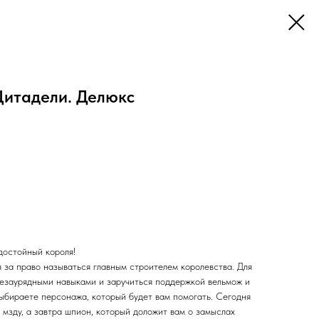
Цитадели. Делюкс
достойный короля!
 за право называться главным строителем королевства. Для
незаурядными навыками и заручиться поддержкой вельмож и
выбираете персонажа, который будет вам помогать. Сегодня
мзду, а завтра шпион, который доложит вам о замыслах