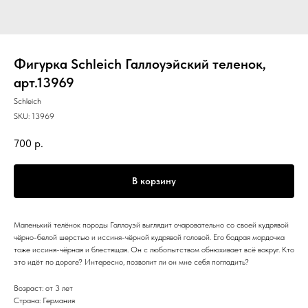
Фигурка Schleich Галлоуэйский теленок,
арт.13969
Schleich
SKU:
13969
700
р.
В корзину
Маленький телёнок породы Галлоуэй выглядит очаровательно со своей кудрявой
чёрно-белой шерстью и иссиня-чёрной кудрявой головой. Его бодрая мордочка
тоже иссиня-чёрная и блестящая. Он с любопытством обнюхивает всё вокруг. Кто
это идёт по дороге? Интересно, позволит ли он мне себя погладить?
Возраст: от 3 лет
Страна: Германия