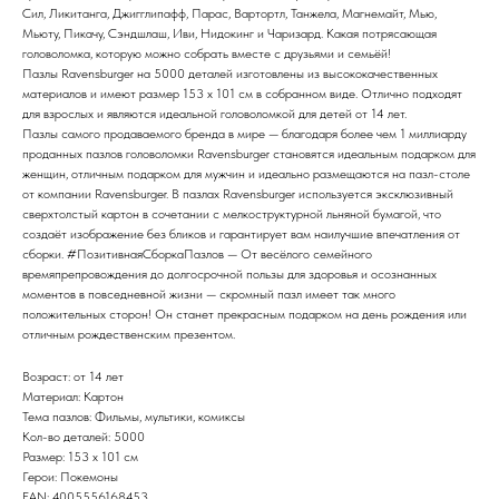
Сил, Ликитанга, Джигглипафф, Парас, Вартортл, Танжела, Магнемайт, Мью,
Мьюту, Пикачу, Сэндшлаш, Иви, Нидокинг и Чаризард. Какая потрясающая
головоломка, которую можно собрать вместе с друзьями и семьёй!
Пазлы Ravensburger на 5000 деталей изготовлены из высококачественных
материалов и имеют размер 153 x 101 см в собранном виде. Отлично подходят
для взрослых и являются идеальной головоломкой для детей от 14 лет.
Пазлы самого продаваемого бренда в мире — благодаря более чем 1 миллиарду
проданных пазлов головоломки Ravensburger становятся идеальным подарком для
женщин, отличным подарком для мужчин и идеально размещаются на пазл-столе
от компании Ravensburger. В пазлах Ravensburger используется эксклюзивный
сверхтолстый картон в сочетании с мелкоструктурной льняной бумагой, что
создаёт изображение без бликов и гарантирует вам наилучшие впечатления от
сборки. #ПозитивнаяСборкаПазлов — От весёлого семейного
времяпрепровождения до долгосрочной пользы для здоровья и осознанных
моментов в повседневной жизни — скромный пазл имеет так много
положительных сторон! Он станет прекрасным подарком на день рождения или
отличным рождественским презентом.
Возраст: от 14 лет
Материал: Картон
Тема пазлов: Фильмы, мультики, комиксы
Кол-во деталей: 5000
Размер: 153 x 101 см
Герои: Покемоны
EAN: 4005556168453