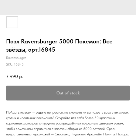
Пазл Ravensburger 5000 Покемон: Все
звёзды, арт.16845
Ravensburger
SKU:
16845
7 990
р.
Out of stock
Поймать их всех — задача непростая, но сможете ли вы назвать всех этих милых,
крутых и идеальных покемонов? Откройте для себя более 50 красочных
карманных монстров, хитроумно распределённых по разным цветовым зонам,
чтобы помочь вам справиться с задачей сборки из 5000 деталей! Среди
представленных персонажей — Снорлакс, Нидокуин, Арканайн, Понита, Псидак,