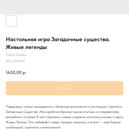
Настольная игра Загадочные существа.
Живые легенды
GaGa Games
SKU:
GG600
1650,00
р.
Купить
Перед вами самое насыщенное и объёмное дополнение к настольной стратегии
Загадочные Существа. Эта коробочка бросает вызов опытным исследователям
волшебного острова! В ней спрятались новые создания, капитаны команд и карты
Живых Легенд. Они добавляют новую игровую механику, а значит — ещё больше
комбинаций, стратегий и впечатлений.