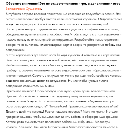
Обратите внимание! Это не самостоятельная игра, а дополнение к игре
Загадочные Существа
.
В глубинах острова дремлют таинственные создания из полузабытых легенд. Эти
гиганты постепенно пробуждаются, если их окружают сородичи. Отправляйтесь в
новую экспедицию, чтобы поближе познакомиться с живыми легендами!
Вас встретят не просто древние заспанные существа, а мифические исполины,
обладающие удивительными способностями. Чтобы сладить с этими верзилами и
извлечь пользу из их сил, придётся потрудиться. Разработайте новые стратегии,
раскройте весь потенциал легендарных карт и одержите разгромную победу над
соперниками!
В этой коробочке ждут своего часа 14 карт существ, 4 капитана и 7 карт легенд.
Вместе с ними у вас появится новое базовое действие — приручение легенды.
Чтобы получить доступ к способности древнего существа, сначала его нужно
пробудить, окружив животными того же вида (даже если это гибрид насекомого и
млекопитающего). Сделать это лучше как можно раньше, чтобы свойство легенды
радовало вас дольше, давая преимущество. Ну или чтобы чудище пугало
соперников своим грозным видом!
Приручите мощного Посейдозавра, изящную Сирениду или величественного
Вулхана. Их свойства сочетаются с другими разыгранными картами и дают
самые разные бонусы. Хотите получать дополнительные победные очки при
розыгрыше дорогих существ? Пожалуйста! Нравится коллекционировать яйца?
Держите двойную награду! Решили сделать перерыв? Могучие крылья Йетодля
прикроют команду, чтобы вы могли выполнить действие сбора раньше времени.
Кстати, ряды существ тоже пополнятся забавными гибридами. Медоссум,
Ягуриан, Хельмера, Танцапля, Гитрактиния и Мягколапка поборются за место в