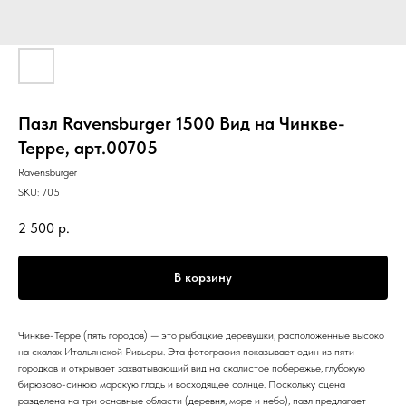
Пазл Ravensburger 1500 Вид на Чинкве-
Терре, арт.00705
Ravensburger
SKU:
705
2 500
р.
В корзину
Чинкве-Терре (пять городов) — это рыбацкие деревушки, расположенные высоко
на скалах Итальянской Ривьеры. Эта фотография показывает один из пяти
городков и открывает захватывающий вид на скалистое побережье, глубокую
бирюзово-синюю морскую гладь и восходящее солнце. Поскольку сцена
разделена на три основные области (деревня, море и небо), пазл предлагает