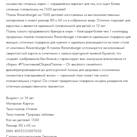
множество сложных задач — определённо вариант для тех, кто ищет более
сложную головоломку на 1500 деталей!
Пазлы Ravensburger на 1500 деталей изготовлены из высококачественных
материалов и имеют размер 80 x 60 см в собранном виде. Отлично подходят для
взрослых и являются идеальной головоломкой для детей от 12 лет.
Пазлы самого продаваемого бренда в мире — благодаря более чем 1 миллиарду
проданных пазлов головоломки Ravensburger становятся идеальным подарком для
женщин, отличным подарком для мужчин и идеально размещаются на пазл-столе
от компании Ravensburger. В пазлах Ravensburger используется эксклюзивный
сверхтолстый картон в сочетании с мелкоструктурной льняной бумагой, что
создаёт изображение без бликов и гарантирует вам наилучшие впечатления от
сборки. #ПозитивнаяСборкаПазлов — От весёлого семейного
времяпрепровождения до долгосрочной пользы для здоровья и осознанных
моментов в повседневной жизни — скромный пазл имеет так много
положительных сторон! Он станет прекрасным подарком на день рождения или
отличным рождественским презентом.
Возраст: от 14 лет
Материал: Картон
Тема пазлов: Италия
Тема пазлов: Природа, пейзажи
Кол-во деталей: 1500
Размер: 80 x 60 см
EAN: 4005555007050
Страна производителя: Германия