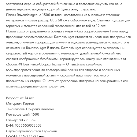
заставляют сердца собирателей биться чаще и позволяют ощутить, как одна
деталь идеально подходит к другой. Здесь живут страстью.
Пазлы Ravensburger на 1500 деталей изготовлены из высококачественных
материалов и имеют размер 80 x 60 см в собранном виде. Отлично подходят для
взрослых и являются идеальной головоломкой для детей от 12 лет.
Пазлы самого продаваемого бренда в мире — благодаря более чем 1 миллиарду
проданных пазлов головоломки Ravensburger становятся идеальным подарком для
женщин, отличным подарком для мужчин и идеально размещаются на пазл-столе
от компании Ravensburger. В пазлах Ravensburger используется эксклюзивный
сверхтолстый картон в сочетании с мелкоструктурной льняной бумагой, что
создаёт изображение без бликов и гарантирует вам наилучшие впечатления от
сборки. #ПозитивнаяСборкаПазлов — От весёлого семейного
времяпрепровождения до долгосрочной пользы для здоровья и осознанных
моментов в повседневной жизни — скромный пазл имеет так много
положительных сторон! Он станет прекрасным подарком на день рождения или
отличным рождественским презентом.
Возраст: от 14 лет
Материал: Картон
Тема пазлов: Природа, пейзажи
Кол-во деталей: 1500
Размер: 80 x 60 см
EAN: 4005555008002
Страна производителя: Германия
LxWxH: 335x255x55 mm