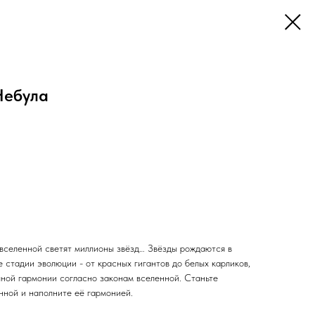
Небула
вселенной светят миллионы звёзд… Звёзды рождаются в
 стадии эволюции - от красных гигантов до белых карликов,
чной гармонии согласно законам вселенной. Станьте
нной и наполните её гармонией.