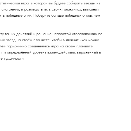
тегическая игра, в которой вы будете собирать звёзды из
 скопления, и размещать их в своих галактиках, выполняя
ить победные очки. Наберите больше победных очков, чем
оту ваших действий и решение непростой «головоломки» по
ию звёзд на своём планшете, чтобы выполнить как можно
ле»
гармонично соединились игра на своём планшете
ет, и определённый уровень взаимодействия, выраженный в
те туманности.