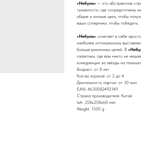
«Небула»
— это абстрактная стра
туманности, где сосредоточены их
общие и личные цели, чтобы получ
ваши соперники, чтобы победить.
«Небула»
сочетает в себе прост
наиболее оптимальному выставлен
больше различных целей. В
«Небу
галактики, где вам никто не меша
конкуренции за звёзды на планше
Возраст: от 8 лет
Кол-во игроков: от 2 до 4
Длительность партии: от 30 мин
EAN: 4630082492149
Страна производителя: Китай
lwh: 258x258x60 mm
Weight: 1500 g