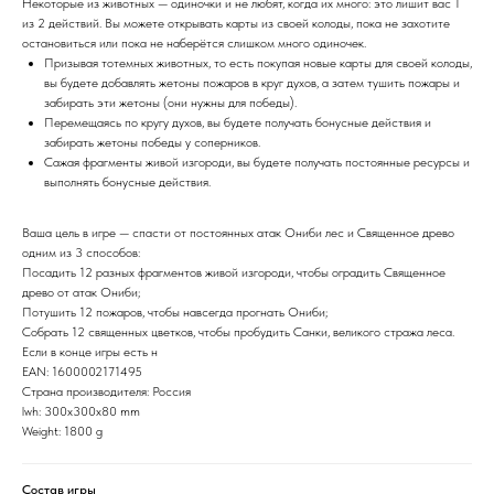
Некоторые из животных — одиночки и не любят, когда их много: это лишит вас 1
из 2 действий. Вы можете открывать карты из своей колоды, пока не захотите
остановиться или пока не наберётся слишком много одиночек.
Призывая тотемных животных, то есть покупая новые карты для своей колоды,
вы будете добавлять жетоны пожаров в круг духов, а затем тушить пожары и
забирать эти жетоны (они нужны для победы).
Перемещаясь по кругу духов, вы будете получать бонусные действия и
забирать жетоны победы у соперников.
Сажая фрагменты живой изгороди, вы будете получать постоянные ресурсы и
выполнять бонусные действия.
Ваша цель в игре — спасти от постоянных атак Ониби лес и Священное древо
одним из 3 способов:
Посадить 12 разных фрагментов живой изгороди, чтобы оградить Священное
древо от атак Ониби;
Потушить 12 пожаров, чтобы навсегда прогнать Ониби;
Собрать 12 священных цветков, чтобы пробудить Санки, великого стража леса.
Если в конце игры есть н
EAN: 1600002171495
Страна производителя: Россия
lwh: 300x300x80 mm
Weight: 1800 g
Состав игры