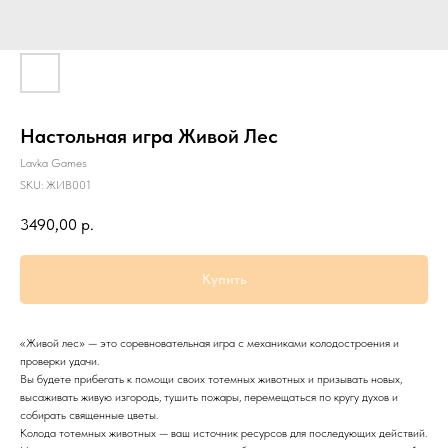
Настольная игра Живой Лес
Lavka Games
SKU:
ЖИВ001
3490,00
р.
Купить
«Живой лес» — это соревновательная игра с механиками колодостроения и
проверки удачи.
Вы будете прибегать к помощи своих тотемных животных и призывать новых,
высаживать живую изгородь, тушить пожары, перемещаться по кругу духов и
собирать священные цветы.
Колода тотемных животных — ваш источник ресурсов для последующих действий.