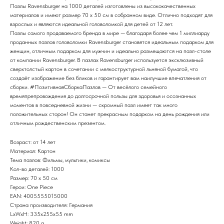
Пазлы Ravensburger на 1000 деталей изготовлены из высококачественных
материалов и имеют размер 70 x 50 см в собранном виде. Отлично подходят для
взрослых и являются идеальной головоломкой для детей от 12 лет.
Пазлы самого продаваемого бренда в мире — благодаря более чем 1 миллиарду
проданных пазлов головоломки Ravensburger становятся идеальным подарком для
женщин, отличным подарком для мужчин и идеально размещаются на пазл-столе
от компании Ravensburger. В пазлах Ravensburger используется эксклюзивный
сверхтолстый картон в сочетании с мелкоструктурной льняной бумагой, что
создаёт изображение без бликов и гарантирует вам наилучшие впечатления от
сборки. #ПозитивнаяСборкаПазлов — От весёлого семейного
времяпрепровождения до долгосрочной пользы для здоровья и осознанных
моментов в повседневной жизни — скромный пазл имеет так много
положительных сторон! Он станет прекрасным подарком на день рождения или
отличным рождественским презентом.
Возраст: от 14 лет
Материал: Картон
Тема пазлов: Фильмы, мультики, комиксы
Кол-во деталей: 1000
Размер: 70 x 50 см
Герои: One Piece
EAN: 4005555015000
Страна производителя: Германия
LxWxH: 335x255x55 mm
Weight: 820 g