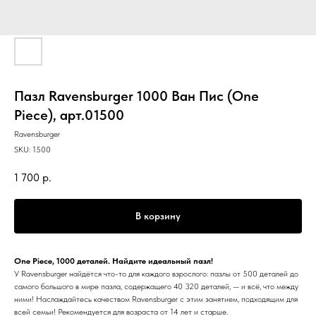
Пазл Ravensburger 1000 Ван Пис (One
Piece), арт.01500
Ravensburger
SKU:
1500
1 700
р.
В корзину
One Piece, 1000 деталей. Найдите идеальный пазл!
У Ravensburger найдётся что-то для каждого взрослого: пазлы от 500 деталей до
самого большого в мире пазла, содержащего 40 320 деталей, — и всё, что между
ними! Наслаждайтесь качеством Ravensburger с этим занятием, подходящим для
всей семьи! Рекомендуется для возраста от 14 лет и старше.