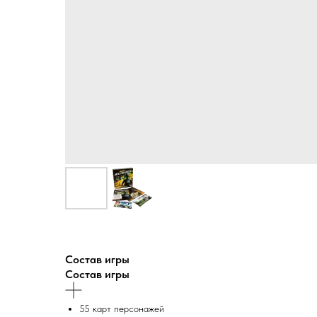
Состав игры
Состав игры
55 карт персонажей