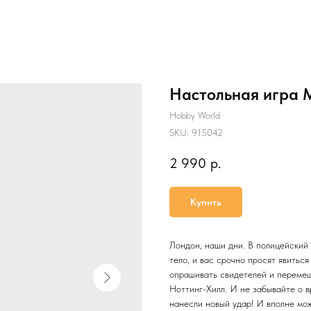
Настольная игра 
Hobby World
SKU:
915042
2 990
р.
Купить
Лондон, наши дни. В полицейский 
тело, и вас срочно просят явиться
опрашивать свидетелей и перемещ
Ноттинг-Хилл. И не забывайте о в
нанесли новый удар! И вполне мож