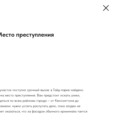
Место преступления
участок поступил срочный вызов: в Гайд-парке найдено
 на место преступления. Вам предстоит искать улики,
аться по всем районам города – от Кенсингтона до
ремени: нужно успеть распутать дело, пока злодеи не
ет оказаться, что за фасадом обычного криминала таится