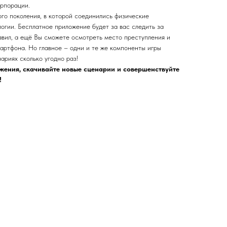
орпорации.
ого поколения, в которой соединились физические
огии. Бесплатное приложение будет за вас следить за
вил, а ещё Вы сможете осмотреть место преступления и
артфона. Но главное – одни и те же компоненты игры
ариях сколько угодно раз!
жения, скачивайте новые сценарии и совершенствуйте
!