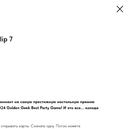
ip 7
Номинант на самую престижную настольную премию
024 Golden Geek Best Party Game! И это все... колода
то открывать карты. Сначала одну. Потом можете