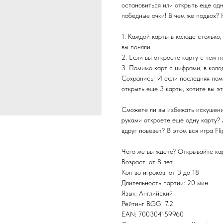
остановиться или открыть еще одну
победные очки! В чем же подвох? Н
1. Каждой карты в колоде столько,
вы поняли.
2. Если вы откроете карту с тем н
3. Помимо карт с цифрами, в коло
Сохранись! И если последняя помо
открыть еще 3 карты, хотите вы это
Сможете ли вы избежать искушени
руками откроете еще одну карту? 
вдруг повезет? В этом вся игра Fl
Чего же вы ждете? Открывайте кар
Возраст: от 8 лет
Кол-во игроков: от 3 до 18
Длительность партии: 20 мин
Язык: Английский
Рейтинг BGG: 7.2
EAN: 700304159960