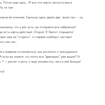
. Потом еще одну... И все эти карты зачтутся вам в
у, их три:
 каков ее номинал. Единица одна, двоек две, троек три — ну,
оминалом, что у вас есть, вы потеряете все набранное!
де есть карты действий. Открой 3! Хватит открывать!
жет вам не "сгореть", то первая наоборот заставит
го или нет...
я и вовремя остановиться, или рискнете и трясущимися
А если вы знаете, что почти все "двенашки" уже вышли? А
ip 7 — расчет и риск, и еще неизвестно, чего в ней больше!
ту!