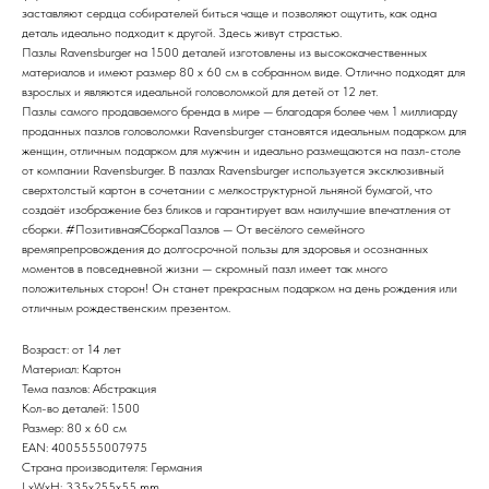
заставляют сердца собирателей биться чаще и позволяют ощутить, как одна
деталь идеально подходит к другой. Здесь живут страстью.
Пазлы Ravensburger на 1500 деталей изготовлены из высококачественных
материалов и имеют размер 80 x 60 см в собранном виде. Отлично подходят для
взрослых и являются идеальной головоломкой для детей от 12 лет.
Пазлы самого продаваемого бренда в мире — благодаря более чем 1 миллиарду
проданных пазлов головоломки Ravensburger становятся идеальным подарком для
женщин, отличным подарком для мужчин и идеально размещаются на пазл-столе
от компании Ravensburger. В пазлах Ravensburger используется эксклюзивный
сверхтолстый картон в сочетании с мелкоструктурной льняной бумагой, что
создаёт изображение без бликов и гарантирует вам наилучшие впечатления от
сборки. #ПозитивнаяСборкаПазлов — От весёлого семейного
времяпрепровождения до долгосрочной пользы для здоровья и осознанных
моментов в повседневной жизни — скромный пазл имеет так много
положительных сторон! Он станет прекрасным подарком на день рождения или
отличным рождественским презентом.
Возраст: от 14 лет
Материал: Картон
Тема пазлов: Абстракция
Кол-во деталей: 1500
Размер: 80 x 60 см
EAN: 4005555007975
Страна производителя: Германия
LxWxH: 335x255x55 mm