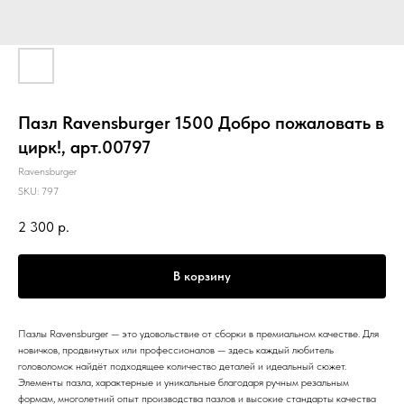
Пазл Ravensburger 1500 Добро пожаловать в
цирк!, арт.00797
Ravensburger
SKU:
797
2 300
р.
В корзину
Пазлы Ravensburger — это удовольствие от сборки в премиальном качестве. Для
новичков, продвинутых или профессионалов — здесь каждый любитель
головоломок найдёт подходящее количество деталей и идеальный сюжет.
Элементы пазла, характерные и уникальные благодаря ручным резальным
формам, многолетний опыт производства пазлов и высокие стандарты качества