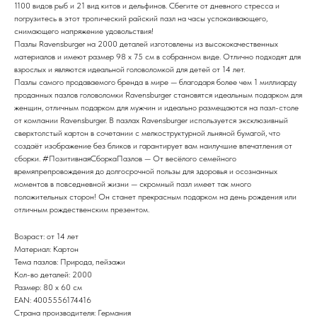
1100 видов рыб и 21 вид китов и дельфинов. Сбегите от дневного стресса и
погрузитесь в этот тропический райский пазл на часы успокаивающего,
снимающего напряжение удовольствия!
Пазлы Ravensburger на 2000 деталей изготовлены из высококачественных
материалов и имеют размер 98 x 75 см в собранном виде. Отлично подходят для
взрослых и являются идеальной головоломкой для детей от 14 лет.
Пазлы самого продаваемого бренда в мире — благодаря более чем 1 миллиарду
проданных пазлов головоломки Ravensburger становятся идеальным подарком для
женщин, отличным подарком для мужчин и идеально размещаются на пазл-столе
от компании Ravensburger. В пазлах Ravensburger используется эксклюзивный
сверхтолстый картон в сочетании с мелкоструктурной льняной бумагой, что
создаёт изображение без бликов и гарантирует вам наилучшие впечатления от
сборки. #ПозитивнаяСборкаПазлов — От весёлого семейного
времяпрепровождения до долгосрочной пользы для здоровья и осознанных
моментов в повседневной жизни — скромный пазл имеет так много
положительных сторон! Он станет прекрасным подарком на день рождения или
отличным рождественским презентом.
Возраст: от 14 лет
Материал: Картон
Тема пазлов: Природа, пейзажи
Кол-во деталей: 2000
Размер: 80 x 60 см
EAN: 4005556174416
Страна производителя: Германия