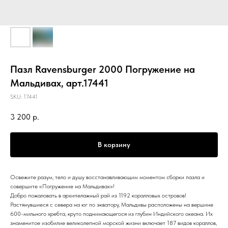
Пазл Ravensburger 2000 Погружение на
Мальдивах, арт.17441
SKU:
17441
3 200
р.
В корзину
Освежите разум, тело и душу восстанавливающим моментом сборки пазла и
совершите «Погружение на Мальдивах»!
Добро пожаловать в архипелажный рай из 1192 коралловых островов!
Растянувшиеся с севера на юг по экватору, Мальдивы расположены на вершине
600-мильного хребта, круто поднимающегося из глубин Индийского океана. Их
знаменитое изобилие великолепной морской жизни включает 187 видов кораллов,