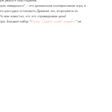
цов ужаса и опустошения.
трах неведомого" – это динамичная кооперативная игра, в
го рассудка остановить Древнее зло, вторгшееся из
Но вам известно, что это справедливая цена!
гра. Базовый набор "
Ктулху: Смерть может умереть
" не