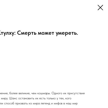
тулху: Смерть может умереть.
ение, более великие, чем кошмары. Одного их присутствия
миру. Шанс остановить их есть только у тех, кого
ли способ призвать из мира легенд и мифов в наш мир