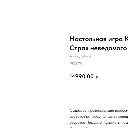
Настольная игра К
Страх неведомого
Hobby World
952079
14990,00
р.
Купить
Существа, превосходящие воображ
достаточно, чтобы положить конец 
обуревает безумие. Культисты наш