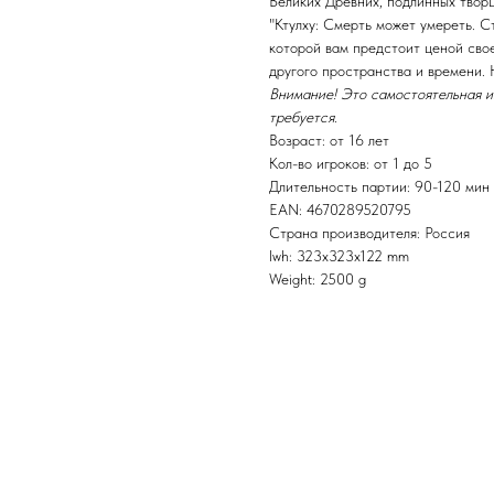
Великих Древних, подлинных твор
"Ктулху: Cмерть может умереть. С
которой вам предстоит ценой свое
другого пространства и времени. 
Внимание! Это самостоятельная и
требуется.
Возраст: от 16 лет
Кол-во игроков: от 1 до 5
Длительность партии: 90-120 мин
EAN: 4670289520795
Страна производителя: Россия
lwh: 323x323x122 mm
Weight: 2500 g