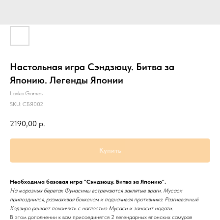
Настольная игра Сэндзюцу. Битва за
Японию. Легенды Японии
Lavka Games
SKU:
СБЯ002
2190,00
р.
Купить
Необходима базовая игра "Сэндзюцу. Битва за Японию".
На морозных берегах Фунасимы встречаются заклятые враги. Мусаси
припозднился, размахивая боккеном и подначивая противника. Разгневанный
Кодзиро решает покончить с наглостью Мусаси и заносит нодати.
В этом дополнении к вам присоединятся 2 легендарных японских самурая