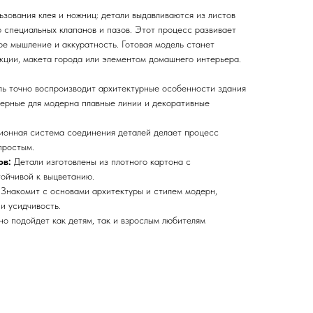
зования клея и ножниц: детали выдавливаются из листов
 специальных клапанов и пазов. Этот процесс развивает
ое мышление и аккуратность. Готовая модель станет
кции, макета города или элементом домашнего интерьера.
 точно воспроизводит архитектурные особенности здания
терные для модерна плавные линии и декоративные
онная система соединения деталей делает процесс
простым.
ов:
Детали изготовлены из плотного картона с
тойчивой к выцветанию.
Знакомит с основами архитектуры и стилем модерн,
и усидчивость.
о подойдет как детям, так и взрослым любителям