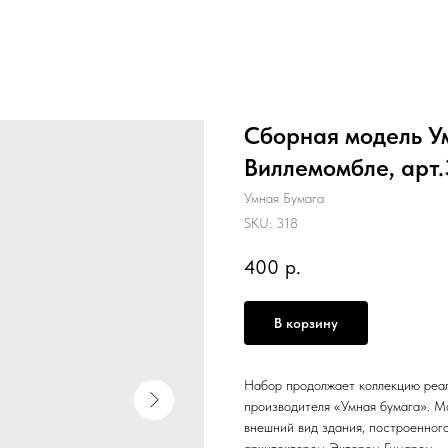
Сборная модель У
Виллемомбле, арт.
Умная Бумага
SKU:
318
400
р.
В корзину
Набор продолжает коллекцию реал
производителя «Умная бумага». М
внешний вид здания, построенного