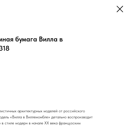
мная бумага Вилла в
318
истичных архитектурных моделей от российского
одель «Вилла в Виллемомбле» детально воспроизводит
 в стиле модерн в начале XX века французским