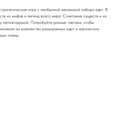
тратегическая игра с необычной механикой набора карт. В
ств из мифов и легенд всего мира. Сочетание существ и их
у неповторимой. Попробуйте разные тактики, чтобы
аничения на количество разыгранных карт и магических
аши планы.