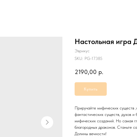
Настольная игра 
Эврикус
SKU:
PG-17385
2190,00
р.
Купить
Приручайте мифических существ ,
фантастических существ, духов и 
мифических созданий. Но самая г
благородных драконов. Станьте с
Долины вечности!