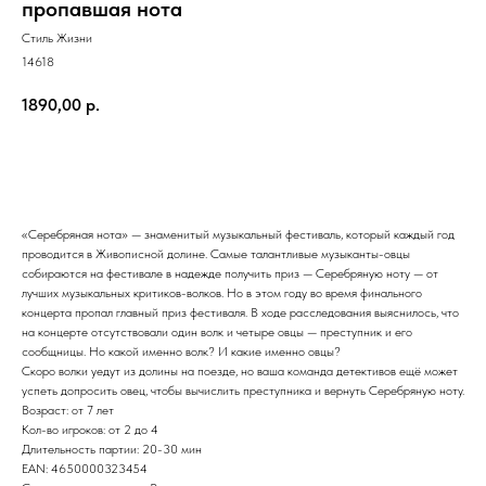
пропавшая нота
Стиль Жизни
14618
1890,00
р.
Купить
«Серебряная нота» — знаменитый музыкальный фестиваль, который каждый год
проводится в Живописной долине. Самые талантливые музыканты-овцы
собираются на фестивале в надежде получить приз — Серебряную ноту — от
лучших музыкальных критиков-волков. Но в этом году во время финального
концерта пропал главный приз фестиваля. В ходе расследования выяснилось, что
на концерте отсутствовали один волк и четыре овцы — преступник и его
сообщницы. Но какой именно волк? И какие именно овцы?
Скоро волки уедут из долины на поезде, но ваша команда детективов ещё может
успеть допросить овец, чтобы вычислить преступника и вернуть Серебряную ноту.
Возраст: от 7 лет
Кол-во игроков: от 2 до 4
Длительность партии: 20-30 мин
EAN: 4650000323454