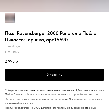
Пазл Ravensburger 2000 Panorama Пабло
Пикассо: Герника, арт.16690
Ravensburger
SKU:
16690
2 990
р.
В корзину
Соберите один из самых мощных антивоенных шедевров! Кубистическая картина
Пабло Пикассо «Герника» — сложнейший вызов из-за черно-белой палитры,
абстрактных форм и эмоциональной насыщенности. Для искушенных сборщиков
и ценителей искусства.
Пазлы Ravensburger на 2000 деталей изготовлены из высококачественных