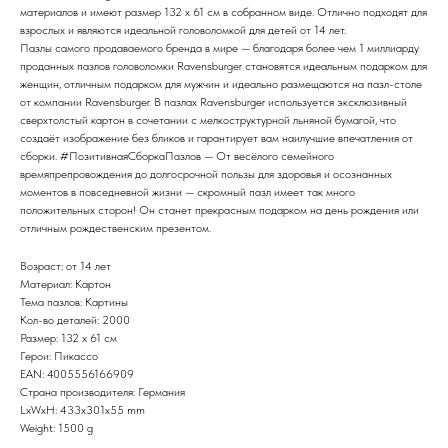
материалов и имеют размер 132 x 61 см в собранном виде. Отлично подходят для
взрослых и являются идеальной головоломкой для детей от 14 лет.
Пазлы самого продаваемого бренда в мире — благодаря более чем 1 миллиарду
проданных пазлов головоломки Ravensburger становятся идеальным подарком для
женщин, отличным подарком для мужчин и идеально размещаются на пазл-столе
от компании Ravensburger. В пазлах Ravensburger используется эксклюзивный
сверхтолстый картон в сочетании с мелкоструктурной льняной бумагой, что
создаёт изображение без бликов и гарантирует вам наилучшие впечатления от
сборки. #ПозитивнаяСборкаПазлов — От весёлого семейного
времяпрепровождения до долгосрочной пользы для здоровья и осознанных
моментов в повседневной жизни — скромный пазл имеет так много
положительных сторон! Он станет прекрасным подарком на день рождения или
отличным рождественским презентом.
Возраст: от 14 лет
Материал: Картон
Тема пазлов: Картины
Кол-во деталей: 2000
Размер: 132 x 61 см
Герои: Пикассо
EAN: 4005556166909
Страна производителя: Германия
LxWxH: 433x301x55 mm
Weight: 1500 g