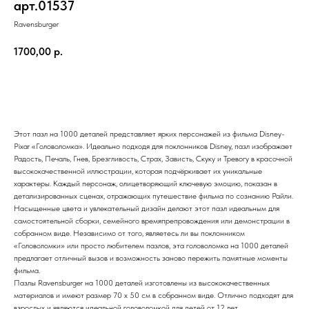
арт.01537
Ravensburger
1700,00
р.
В корзину
Этот пазл на 1000 деталей представляет ярких персонажей из фильма Disney-
Pixar «Головоломка». Идеально подходя для поклонников Disney, пазл изображает
Радость, Печаль, Гнев, Брезгливость, Страх, Зависть, Скуку и Тревогу в красочной
высококачественной иллюстрации, которая подчёркивает их уникальные
характеры. Каждый персонаж, олицетворяющий ключевую эмоцию, показан в
детализированных сценах, отражающих путешествие фильма по сознанию Райли.
Насыщенные цвета и увлекательный дизайн делают этот пазл идеальным для
самостоятельной сборки, семейного времяпрепровождения или демонстрации в
собранном виде. Независимо от того, являетесь ли вы поклонником
«Головоломки» или просто любителем пазлов, эта головоломка на 1000 деталей
предлагает отличный вызов и возможность заново пережить памятные моменты
фильма.
Пазлы Ravensburger на 1000 деталей изготовлены из высококачественных
материалов и имеют размер 70 x 50 см в собранном виде. Отлично подходят для
взрослых и являются идеальной головоломкой для детей от 12 лет.